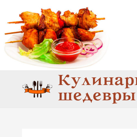
Перейти
к
содержимому
Кулинар
шедевры