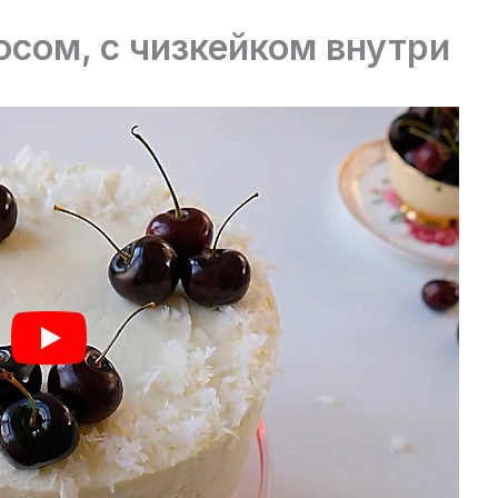
осом, с чизкейком внутри