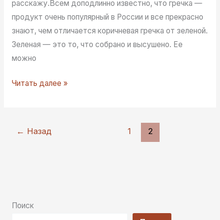
расскажу.Всем доподлинно известно, что гречка —
продукт очень популярный в России и все прекрасно
знают, чем отличается коричневая гречка от зеленой.
Зеленая — это то, что собрано и высушено. Ее
можно
Как
Читать далее »
сварить
гречку
—
←
Назад
1
2
4
популярных
способа
Поиск