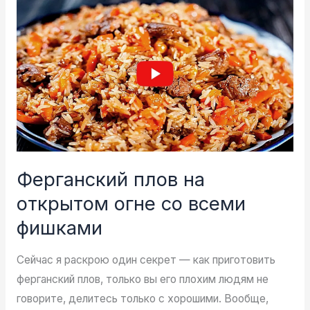
—
очень
быстро
просто
вкусно
Ферганский плов на
открытом огне со всеми
фишками
Сейчас я раскрою один секрет — как приготовить
ферганский плов, только вы его плохим людям не
говорите, делитесь только с хорошими. Вообще,