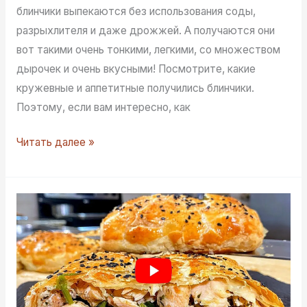
блинчики выпекаются без использования соды,
разрыхлителя и даже дрожжей. А получаются они
вот такими очень тонкими, легкими, со множеством
дырочек и очень вкусными! Посмотрите, какие
кружевные и аппетитные получились блинчики.
Поэтому, если вам интересно, как
Кружевные
Читать далее »
блинчики
без
соды
разрыхлителя
и
дрожжей