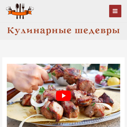
Перейти
к
содержимому
Кулинарные шедевры