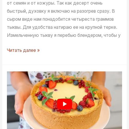
от семян и от кожуры. Так как десерт очень
быстрый, духовку я включаю на разогрев сразу. В
сыром виде нам понадобится четыреста граммов
тыквы. Для удобства натираю ее на крупной терке.
Измельченную тыкву я перебью блендером, чтобы у
Десерт
Читать далее »
из
тыквы
—
вкусно
и
просто