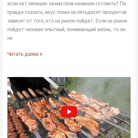
если нет лепешек зачем плов начинали готовить? По
правде сказать, вкус плова на пятьдесят процентов
зависит от того, кто на рынок пойдет. Если на рынок
пойдет человек опытный, понимающий жизнь, то он
не
Ферганский
Читать далее »
плов
на
открытом
огне
со
всеми
фишками