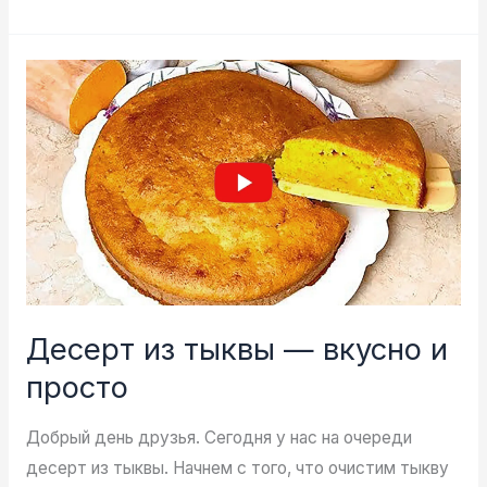
пирог
—
попробуйте,
уверяю,
вам
понравится
Десерт из тыквы — вкусно и
просто
Добрый день друзья. Сегодня у нас на очереди
десерт из тыквы. Начнем с того, что очистим тыкву